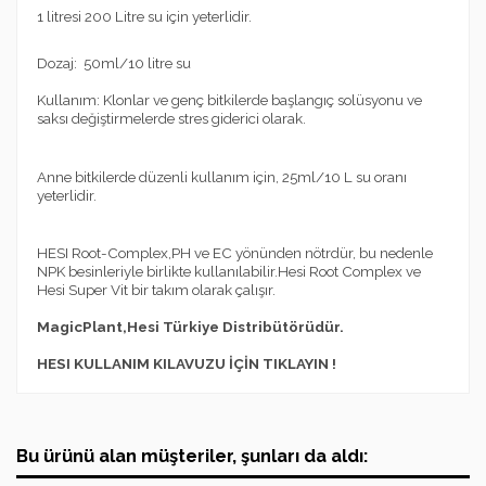
1 litresi 200 Litre su için yeterlidir.
Dozaj: 50ml/10 litre su
Kullanım: Klonlar ve genç bitkilerde başlangıç solüsyonu ve
saksı değiştirmelerde stres giderici olarak.
Anne bitkilerde düzenli kullanım için, 25ml/10 L su oranı
yeterlidir.
HESI Root-Complex,PH ve EC yönünden nötrdür, bu nedenle
NPK besinleriyle birlikte kullanılabilir.Hesi Root Complex ve
Hesi Super Vit bir takım olarak çalışır.
MagicPlant,Hesi Türkiye Distribütörüdür.
HESI KULLANIM KILAVUZU İÇİN TIKLAYIN !
Bu ürünü alan müşteriler, şunları da aldı: